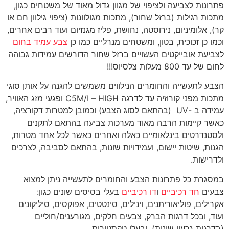
פתרונות לצביעה ולציפוי של מגוון גדול מאוד של משטחים כגון,
מתכות רגילות (ברזל שחור), מתכות מגולוונות (ציפוי גילוון חם או
קר), אלומיניום, נירוסטה, נחושת, פליז מגנזיום ועוד רבים אחרים,
וכמו כן זכוכית, בטון, ומשטחים מנרליים כמו כן
צבע עמיד בחום
לצביעת אובייקטים העשויים ברזל שחור הדורשים עמידות גבוהה
לחום של עד 800 מעלות צלסיוס!!!
הצבע לתעשייה והחומרים הנילווים משמשים להגנה על אותן סוגי
מתכות מפני קורוזיה עד לדרגה
C5M/I – HIGH ופגעי מזג האוויר,
עמידה ב -UV (בהתאם לסוג הצבע) וכמובן למטרות דקורציה,
כאשר קיימות הרבה מאוד מערכות צביעה בהתאם לתקנים
ולסטנדרטים בינלאומיים כאלה ואחרים כאשר לכל אחד מטרות,
הגנות, שיטות יישום, ועמידויות שונות, בהתאם לסביבה, לצרכים
ולדרישות.
במסגרת כל פתרונות הצבע והחומרים לתעשייה ניתן למצוא
צבעים
חד רכיביים
ו
דו רכיביים
בעלי בסיסים שונים כגון:
אקרילים, פוליאוריתנים, וינילים, סינטטים, אפוקסים, סיליקונים
ועוד, ובכל דרגות הברק, צבעים חלקים, מגורענים/חוליים
(בדרגות גרעון שונות), ובעלי טקסטורות.